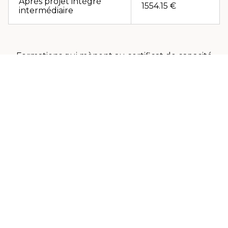
Après projet intégré
1554.15 €
intermédiaire
Formations qui mènent au certificat de capacité
professionnelle (CCP)
Profession:
Coiffeur (H/F)
Brut:
Mensuel
ère
1
année
813.24 €
ème
2
année
1033.81 €