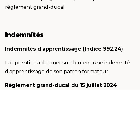
règlement grand-ducal.
Indemnités
Indemnités d’apprentissage (Indice 992.24)
L’apprenti touche mensuellement une indemnité
d’apprentissage de son patron formateur.
Règlement grand-ducal du 15 juillet 2024
déterminant les professions et métiers dans le
cadre de la formation professionnelle;
fixant les indemnités d’apprentissage dans les
secteurs de l’artisanat, du commerce, de
l’Horeca, de l’industrie, de l’agriculture et du
secteur santé et social (INDICE 992.24)