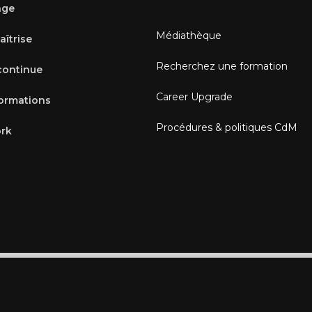
age
Médiathèque
aîtrise
Recherchez une formation
continue
Career Upgrade
formations
Procédures & politiques CdM
rk