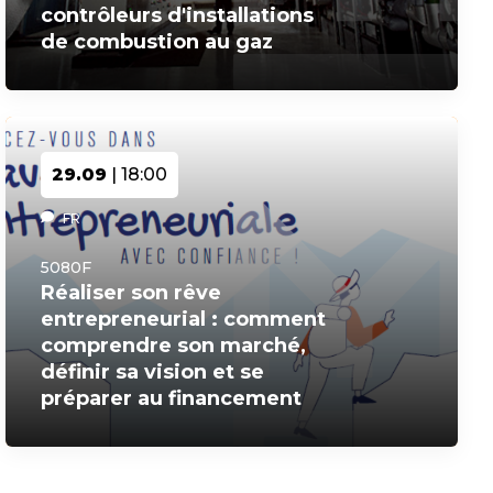
contrôleurs d'installations
de combustion au gaz
29.09
| 18:00
FR
5080F
Réaliser son rêve
entrepreneurial : comment
comprendre son marché,
définir sa vision et se
préparer au financement