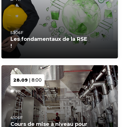
5306F
Les fondamentaux de la RSE
!
28.09
| 8:00
FR
4106F
Cours de mise à niveau pour