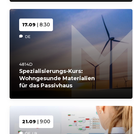
17.09
| 8:30
DE
4814D
Spezialisierungs-Kurs:
Wohngesunde Materialien
für das Passivhaus
21.09
| 9:00
DE, LB