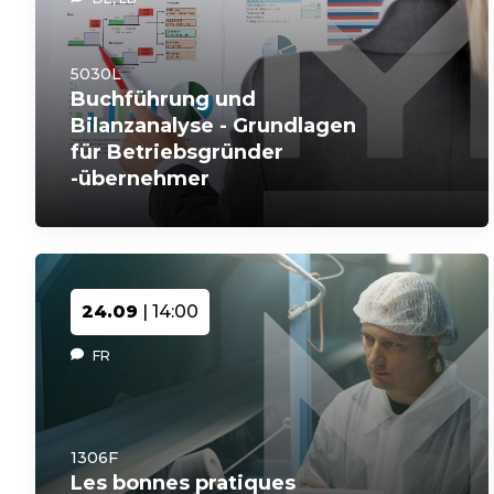
5030L
Buchführung und
Bilanzanalyse - Grundlagen
für Betriebsgründer
-übernehmer
24.09
| 14:00
FR
1306F
Les bonnes pratiques