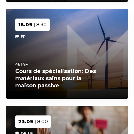
18.09
| 8:30
FR
4814F
Cours de spécialisation: Des
matériaux sains pour la
maison passive
23.09
| 8:00
DE, LB