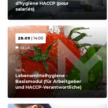
d'hygiène HACCP (pour
salariés)
28.09
| 14:00
DE, LB
1301L
Lebensmittelhygiene -
Basismodul (für Arbeitgeber
und HACCP-Verantwortliche)