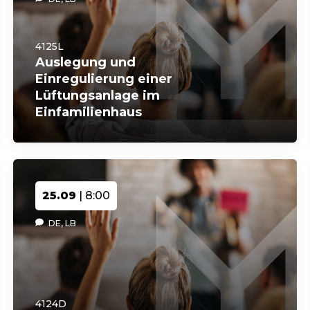
4125L
Auslegung und
Einregulierung einer
Lüftungsanlage im
Einfamilienhaus
25.09
| 8:00
DE, LB
4124D