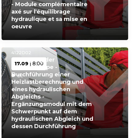
- Module complémentaire
axé sur l'équilibrage
hydraulique et sa mise en
oeuvre
4122D02
Auslegung der
17.09
| 8:00
Wärmepumpe -
Durchführung einer
DE
Heizlastberechnung und
eines hydraulischen
Abgleichs -
Ergänzungsmodul mit dem
Schwerpunkt auf dem
hydraulischen Abgleich und
dessen Durchführung