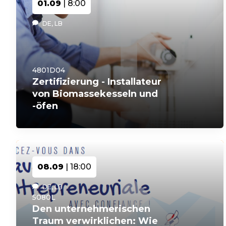
01.09
| 8:00
DE, LB
4801D04
Zertifizierung - Installateur
von Biomassekesseln und
-öfen
08.09
| 18:00
DE, LB
5080L
Den unternehmerischen
Traum verwirklichen: Wie