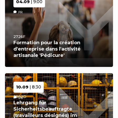
04.09
| 9:00
FR
2726F
Formation pour la création
d'entreprise dans l'activité
artisanale 'Pédicure'
10.09
| 8:30
3802D
DE
Lehrgang für
Sicherheitsbeauftragte
(travailleurs désignés) im