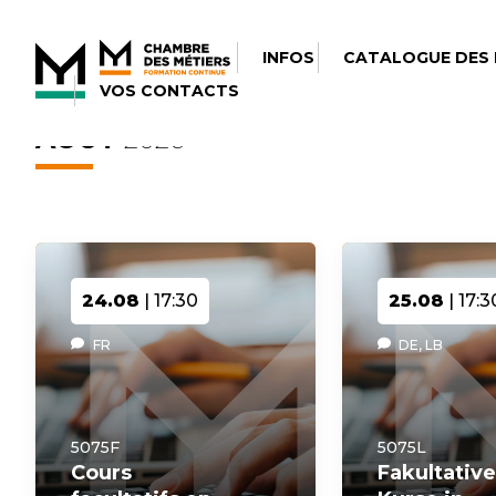
INFOS
CATALOGUE DES
VOS CONTACTS
AOÛT
2026
24.08
| 17:30
25.08
| 17:3
FR
DE, LB
5075F
5075L
Cours
Fakultative