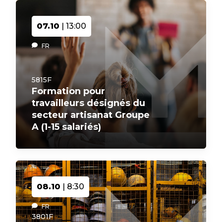
07.10
| 13:00
FR
5815F
Formation pour
travailleurs désignés du
secteur artisanat Groupe
A (1-15 salariés)
08.10
| 8:30
FR
3801F