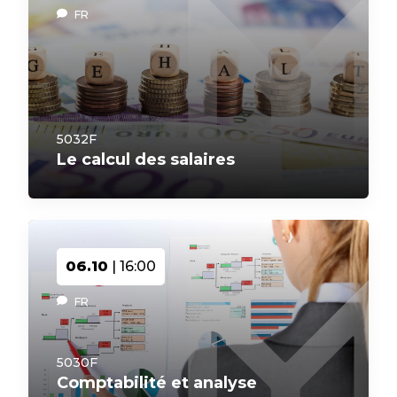
FR
5032F
Le calcul des salaires
06.10
| 16:00
FR
5030F
Comptabilité et analyse