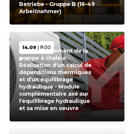
Betriebe - Gruppe B (16-49
Arbeitnehmer)
4122F02
14.09
| 8:00
Dimensionnement de la
pompe à chaleur -
FR
Réalisation d'un calcul de
déperditions thermiques
et d'un équilibrage
hydraulique - Module
complémentaire axé sur
l'équilibrage hydraulique
et sa mise en oeuvre