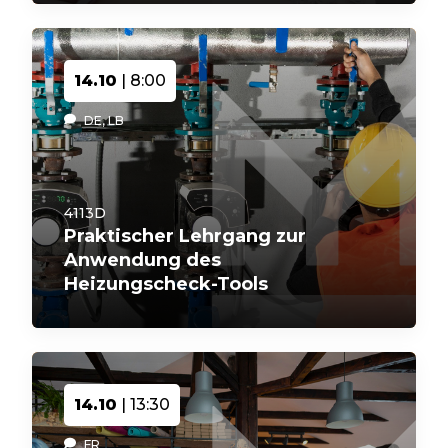
14.10
| 8:00
DE, LB
4113D
Praktischer Lehrgang zur
Anwendung des
Heizungscheck-Tools
14.10
| 13:30
FR