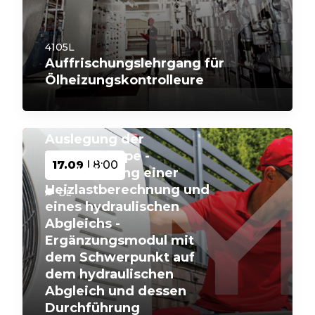
4105L
Auffrischungslehrgang für
Ölheizungskontrolleure
4122D02
Auslegung der
Wärmepumpe -
17.09
| 8:00
Durchführung einer
Heizlastberechnung und
DE
eines hydraulischen
Abgleichs -
Ergänzungsmodul mit
dem Schwerpunkt auf
dem hydraulischen
Abgleich und dessen
Durchführung