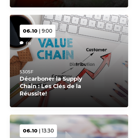
06.10
| 9:00
FR
5305F
Décarboner la Supply
Chain : Les Clés de la
Réussite!
06.10
| 13:30