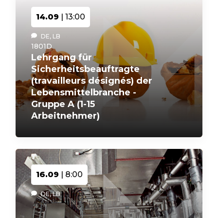
14.09
| 13:00
DE, LB
1801D
Lehrgang für
Sicherheitsbeauftragte
(travailleurs désignés) der
Lebensmittelbranche -
Gruppe A (1-15
Arbeitnehmer)
16.09
| 8:00
DE, LB