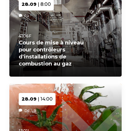
28.09
| 8:00
FR
4106F
Cours de mise à niveau
pour contrôleurs
d'installations de
combustion au gaz
28.09
| 14:00
DE, LB
1301L