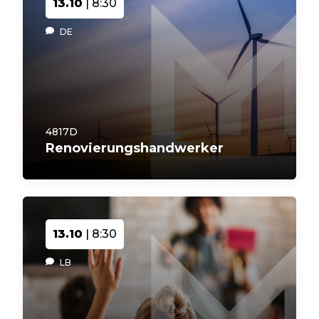
13.10
| 8:30
DE
4817D
Renovierungshandwerker
13.10
| 8:30
LB